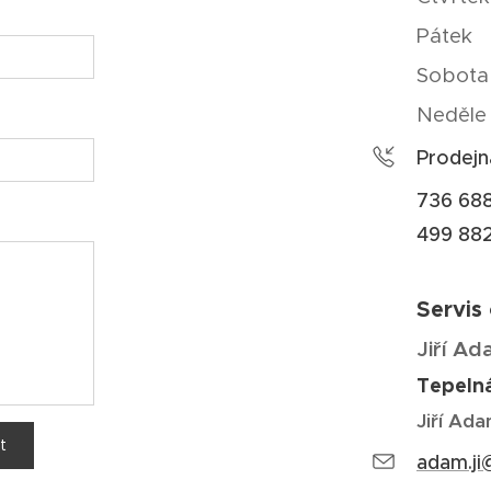
Pátek 9
Sobota
Neděle
Prodejn
736 688
499 882
Servis
Jiří A
Tepelná
Jiří Ad
t
adam.ji