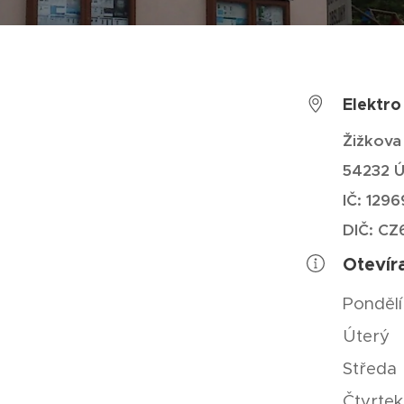
Elektr
Žižkova
54232 Ú
IČ: 129
DIČ: C
Otevír
Pondělí
Úterý 9
Středa 
Čtvrtek