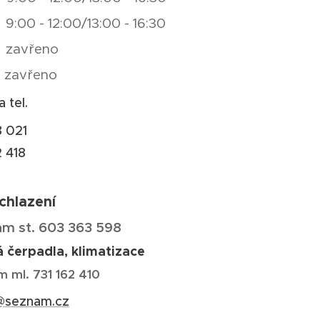
:00 - 12:00/13:00 - 16:30
 zavřeno
 zavřeno
a tel.
 021
 418
 chlazení
dam st. 603 363 598
 čerpadla, klimatizace
am ml. 731 162 410
@seznam.cz