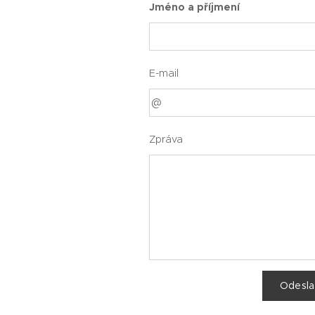
Jméno a příjmení
E-mail
Zpráva
Odesla